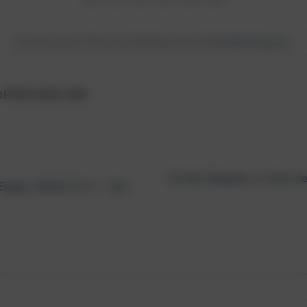
Bài viết này được đăng trong
Thể Thao
. Đánh dấu
liên kết thường trực
.
@PROCONS.ONE
Soi Kèo Belgrano vs Union d
 Eagles: 00h45 07/11 – UEL