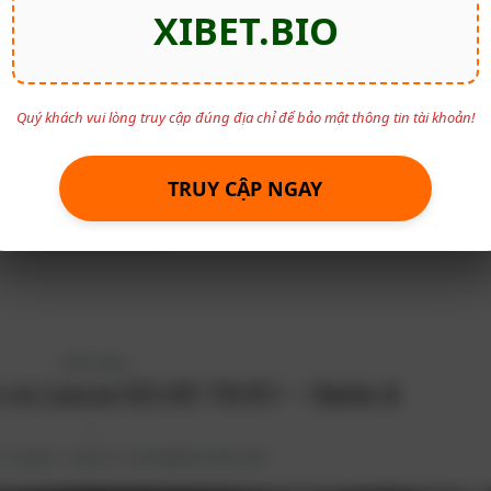
XIBET.BIO
Quý khách vui lòng truy cập đúng địa chỉ để bảo mật thông tin tài khoản!
ang tính bước ngoặt tại bảng đấu U23 Châu Á, nơi mọi toan tín
t Nam buộc phải chơi chắc chắn để nuôi hy vọng đi tiếp, trong kh
TRUY CẬP NGAY
TIẾP TỤC ĐỌC
→
THỂ THAO
 vs Lecce 02:45 19/01 – Serie A
5 THÁNG 1, 2026
BỞI
DATA@PROCONS.ONE