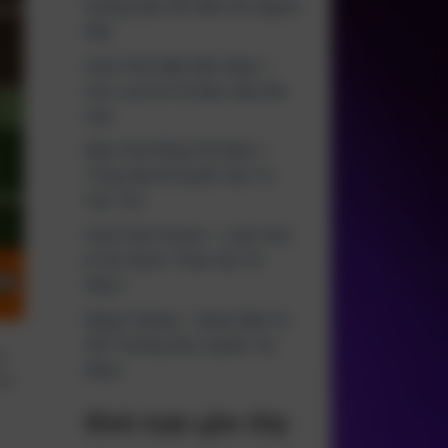
Hướng Dẫn Dễ Hiểu Cho Người
Mới
Cách Chơi Mậu Binh Xibet –
Các Loại Chi Và Mẹo Xếp Bài
Hay
Mẹo Chơi Rồng Hổ Xibet –
Tổng Hợp Bí Quyết Hay Từ
Cao Thủ
Cách Chơi Fantan – Luật Chơi
& Các Bước Tham Gia Tại
Xibet
Mego Fishing – Game Bắn Cá
Đổi Thưởng Độc Quyền Tại
u
Xibet
hử
Bình luận gần đây