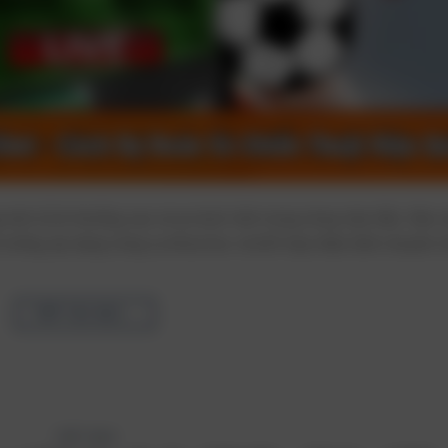
 nhờ tỷ lệ thưởng cao và sự kịch tính trong từng trận đấu. Việc 
kỹ lưỡng, áp dụng công cụ khoa học và kết hợp nhận định chuyên 
TIẾP TỤC ĐỌC
→
THỂ THAO