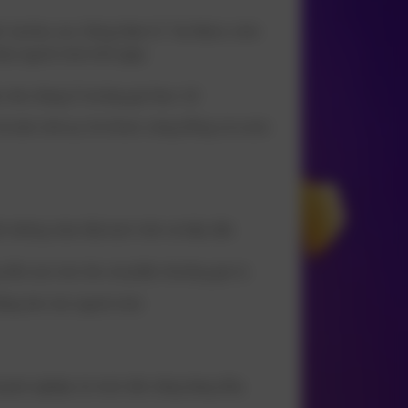
ệt tại khu vực Đông Nam Á. Tại Xibet, môn
ệu người chơi mỗi ngày.
c như đang ở trường gà thực tế.
 là sân chơi uy tín được cộng đồng cá cược
những trận đấu kịch tính và hấp dẫn:
đến sức hút lớn với phần thưởng giá trị.
ắng lớn cho người chơi.
huyên nghiệp từ một nền tảng hàng đầu.