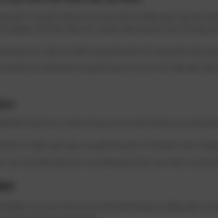
ng giải trí truyền thống được yêu thích ở nhiều quốc gia, đặc bi
 nghiệp trên nền tảng trực tuyến, đáp ứng nhu cầu của hàng tri
ấu đá gà trực tiếp với chất lượng hình ảnh HD, mang đến cảm giá
chơi nhờ sự minh bạch trong kết quả và tỷ lệ cược hấp dẫn. Đây
ibet
ải đấu đá gà trực tuyến với quy mô và chất lượng cao, mang đến 
 đầu từ nhiều quốc gia, các giải đấu quốc tế tại Xibet luôn mang 
c các trận đấu đặc biệt vào những dịp lễ lớn, tạo thêm cơ hội th
bet
rải nghiệm cá cược, mà còn là cơ hội tận hưởng sự đẳng cấp và c