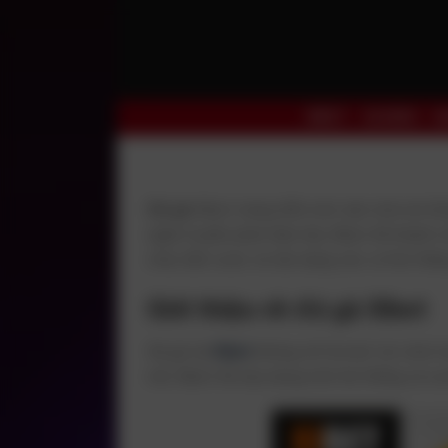
XIBET
CASINO
G
Đá gà
Xibet mang đến một sân chơi sôi độn
nghệ truyền phát hiện đại, Xibet đã nhanh
chơi, đặt cược và tận dụng các cơ hội thắng
Giới thiệu về đá gà Xibet
Đá gà tại
Xibet
không chỉ là một trò chơi 
mẽ, Xibet đã xây dựng một hệ thống cá cư