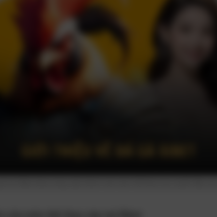
gà tại Xibet được nâng cấp thành một môn thể thao trực tuyến đầy sức
n của môn thể thao này tại Xibet