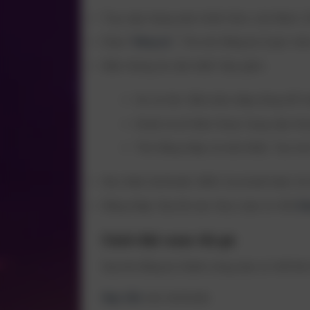
Truy cập trang web chính thức của Xibet: S
Chọn “
Đăng ký
”: Tìm nút đăng ký ở góc trê
Điền thông tin cần thiết: Bao gồm:
Họ và tên: Đảm bảo nhập đúng để trá
Email và số điện thoại: Cung cấp th
Tên đăng nhập và mật khẩu: Tạo một
Xác nhận tài khoản: Kiểm tra email hoặc tin
Đăng nhập: Sau khi xác thực, bạn có thể
đă
Cách đặt cược đá gà
Sau khi đăng ký thành công, bạn có thể bắt
Nạp tiền
vào tài khoản: