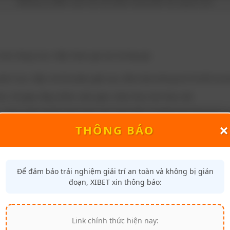
Những ưu điểm vượt trội mà Xibet mang đến cho người chơi
như đang trực tiếp tham gia tại trường gà.
hát trực tiếp với độ phân giải cao, đảm bảo không bỏ lỡ bất kỳ k
c tế giúp tăng thêm cảm giác chân thực khi theo dõi.
hau, giúp người chơi quan sát toàn diện và đánh giá tình hình tr
×
THÔNG BÁO
mức tỷ lệ cược cạnh tranh trong các trận đấu đá gà ăn tiền, man
Để đảm bảo trải nghiệm giải trí an toàn và không bị gián
đoạn, XIBET xin thông báo:
ng trận đấu, từng chiến kê, hoặc kèo cược theo thời gian.
u chỉnh nhanh chóng theo diễn biến trận đấu, giúp người chơi đưa
Link chính thức hiện nay: