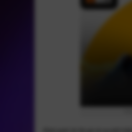
Đá 
Khái quát về đá gà và sự phổ biế