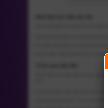
Hình ảnh trực tiếp sắc nét
Xibet mang đến cho người chơi trải nghiệm 
Chất lượng hình ảnh: Các trận đá gà được p
Âm thanh sống động: Tích hợp âm thanh thự
Đa góc quay: Cung cấp nhiều góc quay khác n
Tỷ lệ cược hấp dẫn
Đá gà Xibet luôn cập nhật và cung cấp các 
chơi.
Đa dạng loại kèo: Bao gồm kèo cược cho từ
Cập nhật thường xuyên: Tỷ lệ cược được điề