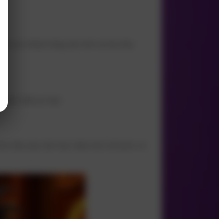
chăm sóc khách hàng tận tình và chu đáo.
ơi cảm thấy an tâm.
 bắt đầu, bạn cần thực hiện một số bước cơ