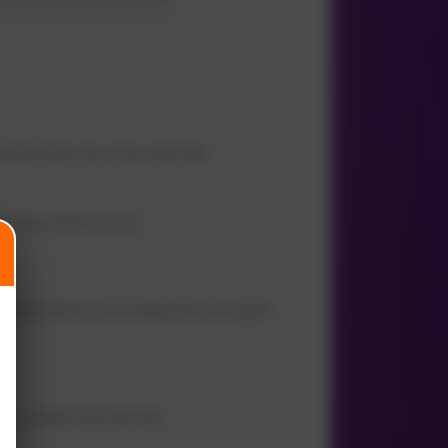
hoảnh khắc nào trong trận đấu.
ận đấu chính xác hơn.
g đến nhiều cơ hội thắng lớn cho người
 ra quyết định kịp thời.