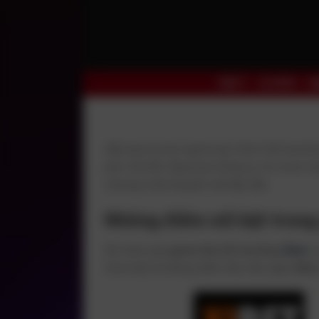
XIBET
CASINO
G
Nếu bạn là một người yêu thích thể loại bài
phá. Với nền tảng hoạt động uy tín và an to
chương trình khuyến mãi hấp dẫn.
Những điểm nổi bật trong
Khi tham gia
game bài đổi thưởng
Xibet
,
Dưới đây là những điểm đặc biệt giúp
Xibe