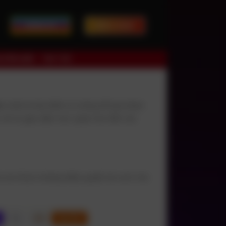
ĐĂNG KÝ
ĐĂNG NHẬP
UYẾN MÃI
TIN TỨC
et
chính là địa điểm lý tưởng để bạn khám
vời từ giao diện trực quan cho đến các
 còn được hưởng nhiều quyền lợi vượt trội.