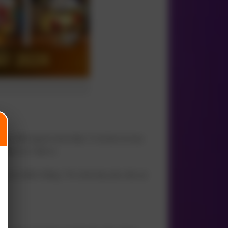
hạy. Mỗi người chơi nhận 13 lá bài và mục
g dần từ 2 đến A.
g và chiến thắng. Trò chơi này yêu cầu sự