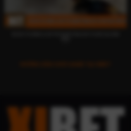
Đá Gà Tre Xibet Là Gì? Bí Quyết Chọn Gà Tre Đá Cựa Siêu
Đỉnh
HƯỚNG DẪN CHƠI GAME TẠI XIBET