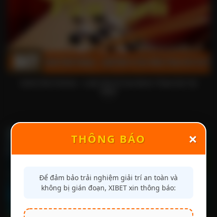
Cách Chơi Fantan – Luật Chơi & Các Bước Tham Gia Tại
Xibet
×
THÔNG BÁO
Để đảm bảo trải nghiệm giải trí an toàn và
không bị gián đoạn, XIBET xin thông báo: