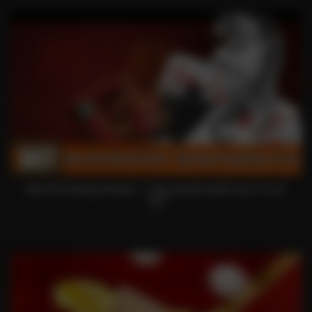
Mẹo Chơi Rồng Hổ Xibet – Tổng Hợp Bí Quyết Hay Từ Cao
Thủ