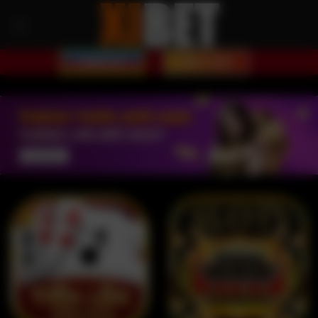
ĐĂNG KÝ
ĐĂNG NHẬP