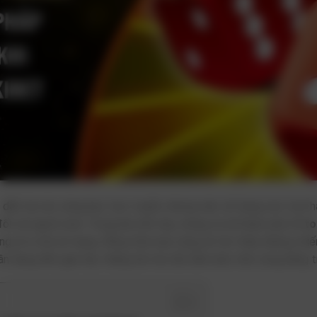
p dẫn tại các sòng bạc trực tuyến, nhưng việc sử dụng các tool h
đối với người chơi. Trong bài viết này, chúng ta sẽ khám phá về
to
g rủi ro khi sử dụng. Đồng thời, bạn cũng sẽ tìm thấy những chiế
ần dùng đến gian lận, thắng lớn mà vẫn đảm bảo tính công bằng tr