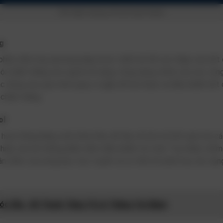
Tìm hiểu chung về tool hack Sicbo
g
phần mềm hay phương pháp được thiết kế để can thiệp vào kết q
hội chiến thắng cho người sử dụng. Công dụng chính của các công
c động vào quá trình quay xí ngầu để dự đoán và điều khiển kết q
 chiến thắng.
ol
hoạt động bằng cách khai thác dữ liệu về lịch sử kết quả của c
hiệp vào hệ thống phần mềm điều khiển trò chơi. Tuy nhiên, nhữn
ần mềm của sòng bạc trực tuyến và có thể chỉ phát huy tác dụn
óc Đĩa - Kỹ Thuật Tăng Tỷ Lệ Thắng Tại Xibet