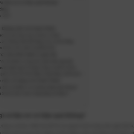
và liệu nó có hiệu quả không?
 dụng
 tool
à không cần tool hack Sicbo
hơi và các loại cược Sicbo cơ bản
cbo thông minh để nâng cao cơ hội thắng
n Sicbo xác suất và quản lý vốn
ời chơi khỏi hành vi gian lận
nh của Xibet trong việc phát hiện gian lận
 khoản nghi ngờ sử dụng công cụ hack Sicbo
gười chơi với tính năng công bằng, minh bạch
 việc sử dụng tool hack Sicbo
icbo tại Xibet có vi phạm pháp luật không?
i Sicbo một cách công bằng tại Xibet?
gì và liệu nó có hiệu quả không?
công cụ được thiết kế để hỗ trợ người chơi trong việc gian lận k
ẻ hiệu quả trong việc tăng cơ hội thắng, việc sử dụng tool hack cũ