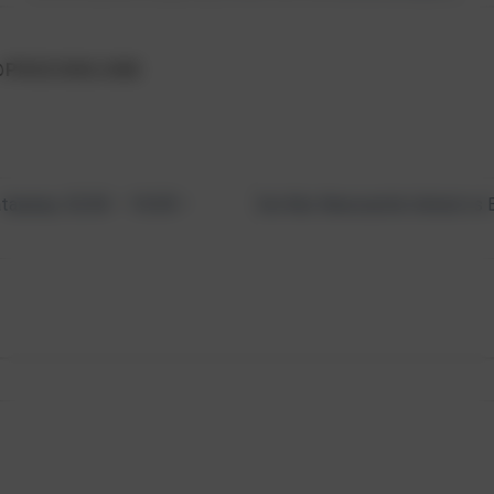
@PROCONS.ONE
atasaray: 02:00 – 19/09 –
Soi Kèo Newcastle United vs B