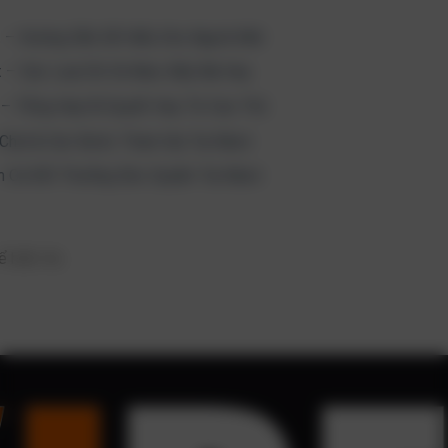
t – Hướng Dẫn Dễ Hiểu Cho Người Mới
t – Các Loại Chi Và Mẹo Xếp Bài Hay
 – Tổng Hợp Bí Quyết Hay Từ Cao Thủ
 Chơi & Các Bước Tham Gia Tại Xibet
n Cá Đổi Thưởng Độc Quyền Tại Xibet
 hiển thị.