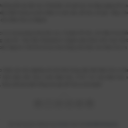
ường dồn ép liên tục ở hai biên, số quả tạt và căng ngang lớn t
hấp khiến bóng bị phá nhiều ở cuối sân, dễ kéo số góc tăng. C
 cho Man City vs Napoli.
cự ly và pressing theo khu vực, ít phạm lỗi thô, còn Man City k
ng quá lớn. Trận đấu Champions League giai đoạn sớm mùa th
ặc Napoli ít thẻ hơn là lựa chọn đáng cân nhắc cho Man City vs 
 thấy cán cân nghiêng về chủ nhà trong cặp đấu Man City vs Na
 trận chặt chẽ. Gợi ý cuối: Man City -0.75, 1×2 cửa Man City v
, theo dõi kèo biến động sát giờ để tối ưu lợi nhuận!
Bài viết này được đăng trong
Tin tức
. Đánh dấu
liên kết thường trực
.