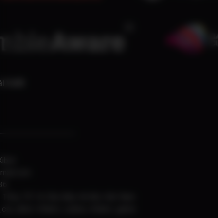
ái Vu88
Xibet
mail.com
36
 Thủy, Tổ 14, Cầu Giấy, Hà Nội, Việt Nam
_cai_xibet, #xibet_casino, #xibet_game