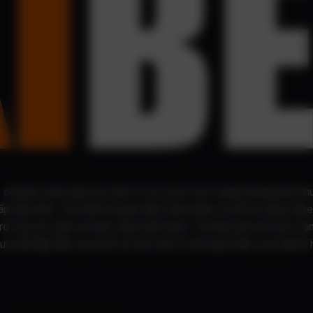
, chuyên cung cấp các dịch vụ cá cược trực tuyến phong phú như 
í hấp dẫn khác. Với thiết kế giao diện thân thiện và dễ sử dụng, 
ượt mà, an toàn và hoàn toàn minh bạch. Tại đây, bạn sẽ được tậ
 ưu đãi hấp dẫn và sự hỗ trợ tận tình từ đội ngũ chăm sóc khách