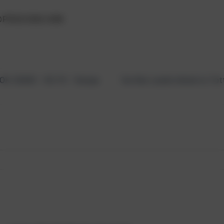
@PROCONS.ONE
AOK: 02h00 – 03/10 – Europa
Soi Kèo Leeds United vs To