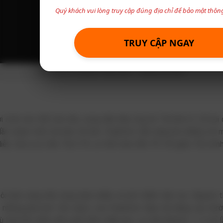
Quý khách vui lòng truy cập đúng địa chỉ để bảo mật thông 
TRUY CẬP NGAY
Frankfurt vs Bayern Munchen – bảng tỷ lệ kèo
chơi vào thế cân não, song dấu hiệu ủng hộ Tài khá rõ. Cả hai
 lần chạm mốc ba bàn trở lên. Frankfurt sẵn sàng ăn miếng trả mi
liễu. Gợi ý ưu tiên Tài 3.75, có thể chia tiền 70–30 giữa Tài chính
ôi bên cùng tấn công biên nhiều và dứt điểm liên tục. Bayern
những pha bứt tốc nách, còn Frankfurt đáp trả bằng các đườn
 hợp bối cảnh; nếu xuất hiện chấp góc, ưu tiên Bayern -1 vì số l