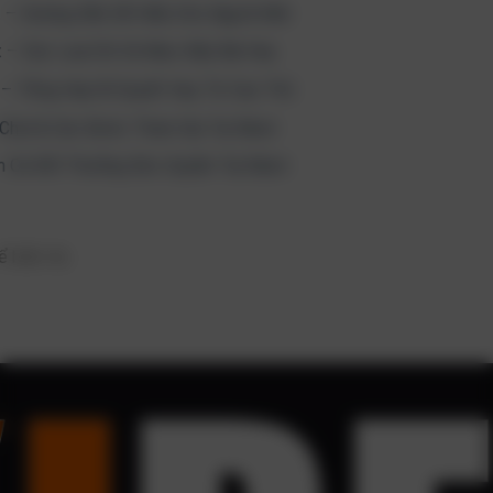
t – Hướng Dẫn Dễ Hiểu Cho Người Mới
t – Các Loại Chi Và Mẹo Xếp Bài Hay
 – Tổng Hợp Bí Quyết Hay Từ Cao Thủ
 Chơi & Các Bước Tham Gia Tại Xibet
n Cá Đổi Thưởng Độc Quyền Tại Xibet
 hiển thị.