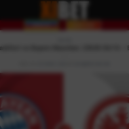
ĐĂNG KÝ
ĐĂNG NHẬP
TIN TỨC
rankfurt vs Bayern Munchen: 23h30 04/10 – 
ĐĂNG VÀO
30 THÁNG 9, 2025
BỞI
DATA@PROCONS.ONE