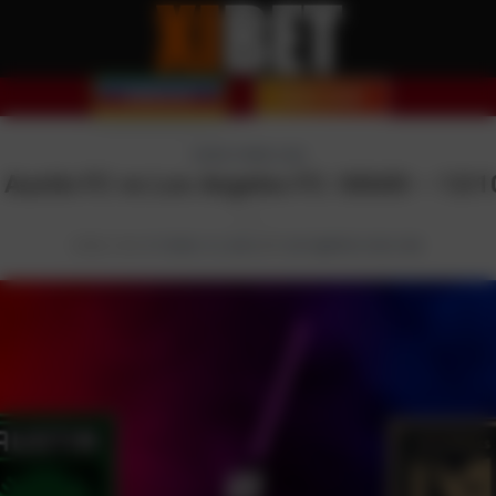
ĐĂNG KÝ
ĐĂNG NHẬP
CHƯA PHÂN LOẠI
 Austin FC vs Los Angeles FC: 06h00 – 13/
ĐĂNG VÀO
8 THÁNG 10, 2025
BỞI
DATA@PROCONS.ONE