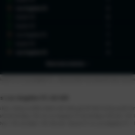
Austin FC vs Los Angeles FC – nhìn lại thành tích đụng độ nhau vừa qu
s Los Angeles FC chi tiết
i kèo, chúng ta điểm nhanh mặt bằng giá để định hướng quyết định
stin ăn khoảng 1.82 và Los Angeles FC ăn khoảng 2.08; kèo 1X2 l
ver 1.93 và Under 1.95. Ghi chú: “Austin FC vs Los Angeles FC – 