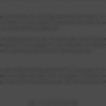
ạt sớm khi bị dẫn, còn LAFC phản công ra biên rồi trả ngược, vì 
úc đó, Austin FC vs Los Angeles FC phù hợp Over góc toàn trận ho
ơi vào thế bám đuổi trong quãng cuối.
 tốt nhờ pressing có tổ chức, còn Austin tránh va chạm thừa tr
Trận Austin FC vs Los Angeles FC vì vậy ít khả năng vượt ngưỡng 
ít hơn” là phương án hợp lý nếu mức chấp không quá sâu.
ộ, mẫu đối đầu và diễn biến giá, Austin FC vs Los Angeles FC s
iành trọn ba điểm. Gợi ý Xibet chốt: Los Angeles FC (0) châu Á,
 góc, Under thẻ để tối ưu biên lợi nhuận. Chúc bet thủ vào kèo tỉn