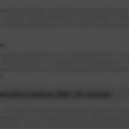
 năng phòng thủ hai biên và sự thiếu tập trung sau phút bảy mươi
g vệ mở rộng. Trong bối cảnh Austin FC vs Los Angeles FC, chủ nh
 tạo khoảng trống sau lưng cho đối thủ phản công. Điều này làm r
 FC
guồng với mạch kết quả tích cực: thắng Atlanta United 1–0, thắ
, hòa Real Salt Lake 1–1 và thắng San Jose Earthquakes 4–2. H
anh và thường kết liễu từ các pha căng ngang cắt mặt, cộng thê
uả.
nion Berlin vs Hamburger: 00h30 - 29/9 - Bundesliga
 LAFC giảm rủi ro bằng cách hạ khối đội hình trung bình và mời đố
nh Austin FC vs Los Angeles FC, lối chơi thực dụng nhưng bén ở
o đội khách. Việc duy trì số bàn thắng ổn định cũng khiến cửa Tà