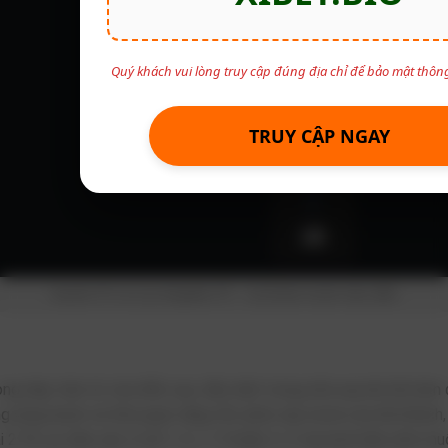
nội
dung
Quý khách vui lòng truy cập đúng địa chỉ để bảo mật thông 
TRUY CẬP NGAY
Austin FC vs Los Angeles FC – tỷ lệ kèo trước trận đấu
ng nhịp trận từ vừa đến cao, đặc biệt trong nửa sau khi đôi bên
ng wing-back và thói quen tăng tốc phút sáu mươi của đội khách,
i 2.75, ưu tiên các tỉ số 1–2, 1–3 hoặc 2–2 tùy kịch bản sớm m