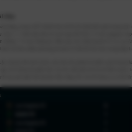
ối đầu
cân bằng, song LAFC nhỉnh hơn về độ ổn định kết quả trong một
s, hòa 1–1 trên sân nhà và vượt qua đối thủ 2–0 tại Leagues Cup,
ến thắng 1–0 vào tháng ba. Điều này cho thấy Austin FC vs Los 
khách sở hữu nhiều phương án phá vỡ thế bế tắc hơn trong hiệp ha
uật, Austin dễ chơi trước các đội cho phép họ kiểm soát bóng lâu
 ngự chủ động rồi phản đòn. Do đó, nếu bàn mở tỷ số đến muộn, t
ổ sau giờ nghỉ bởi hai bên đều tăng tốc và mở rộng cự ly đội hìn