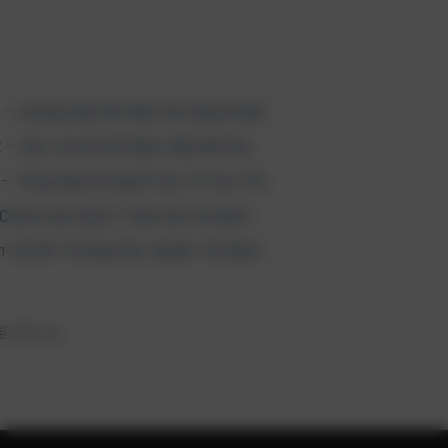
t – Hướng Dẫn Dễ Hiểu Cho Người Mới
t – Các Loại Chi Và Mẹo Xếp Bài Hay
 – Tổng Hợp Bí Quyết Hay Từ Cao Thủ
 Chơi & Các Bước Tham Gia Tại Xibet
n Cá Đổi Thưởng Độc Quyền Tại Xibet
 hiển thị.