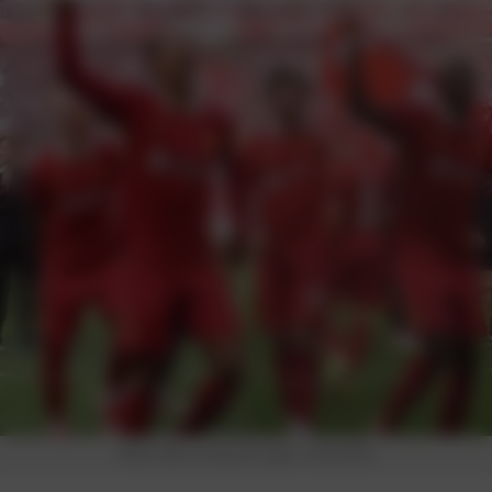
Nhận định Liverpool ngày 16/8/2025