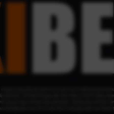
, chuyên cung cấp các dịch vụ cá cược trực tuyến phong phú như 
í hấp dẫn khác. Với thiết kế giao diện thân thiện và dễ sử dụng, 
ượt mà, an toàn và hoàn toàn minh bạch. Tại đây, bạn sẽ được tậ
 ưu đãi hấp dẫn và sự hỗ trợ tận tình từ đội ngũ chăm sóc khách