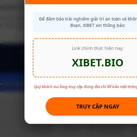
verpool vs Bournemouth ngày 16/8/2025
 chơi pressing ngay đầu trận nên đứng trước đối thủ bị đánh giá 
Để đảm bảo trải nghiệm giải trí an toàn và khô
đoạn, XIBET xin thông báo:
àn. Bournemouth sẽ phải chật vật trong hiệp 1, phải sang hiệp 2 
Link chính thức hiện nay:
Bỏ
XIBET.BIO
qua
nội
dung
Quý khách vui lòng truy cập đúng địa chỉ để bảo mật thông 
TRUY CẬP NGAY