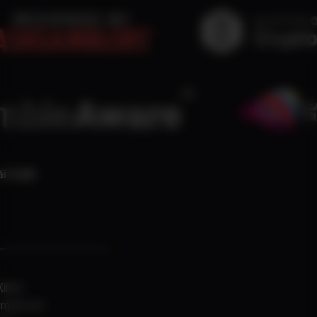
ái Vu88
Xibet
mail.com