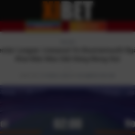
ĐĂNG KÝ
ĐĂNG NHẬP
TIN TỨC
emier League: Liverpool Vs Bournemouth Ng
Khai Màn Mùa Giải Đáng Mong Đợi
ĐĂNG VÀO
13 THÁNG 8, 2025
BỞI
DATA@PROCONS.ONE